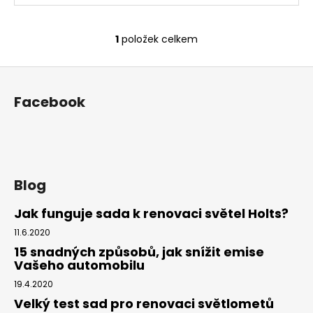
1
položek celkem
O
v
Z
l
á
á
Facebook
d
p
a
a
c
t
í
í
p
r
Blog
v
Jak funguje sada k renovaci světel Holts?
k
y
11.6.2020
v
15 snadných způsobů, jak snížit emise
ý
Vašeho automobilu
p
19.4.2020
i
Velký test sad pro renovaci světlometů
s