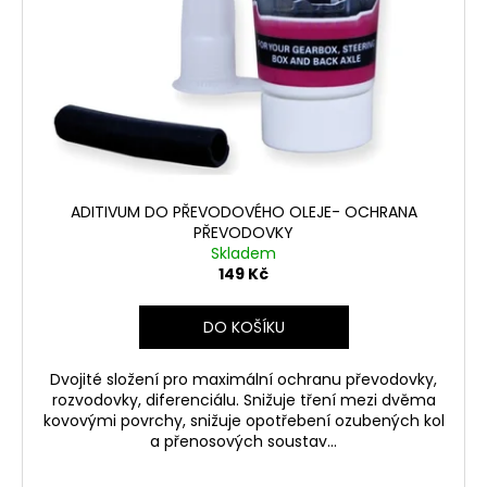
č
u
j
e
m
e
ODSTRAŇOVAČ
ŠKRÁBANCŮ
ADITIVUM DO PŘEVODOVÉHO OLEJE- OCHRANA
SIMONIZ
PŘEVODOVKY
199
Skladem
Kč
149 Kč
DO KOŠÍKU
Dvojité složení pro maximální ochranu převodovky,
rozvodovky, diferenciálu. Snižuje tření mezi dvěma
kovovými povrchy, snižuje opotřebení ozubených kol
a přenosových soustav...