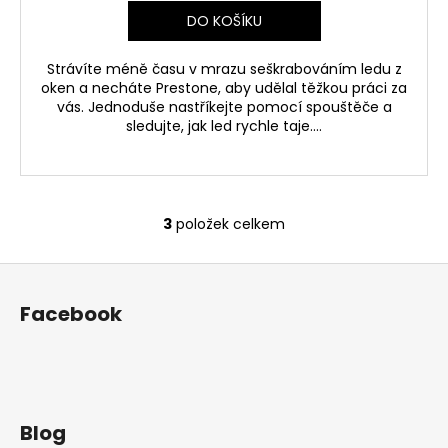
DO KOŠÍKU
Strávíte méně času v mrazu seškrabováním ledu z
oken a necháte Prestone, aby udělal těžkou práci za
vás. Jednoduše nastříkejte pomocí spouštěče a
sledujte, jak led rychle taje....
3
položek celkem
O
v
Z
l
á
á
Facebook
d
p
a
a
c
t
í
í
p
r
Blog