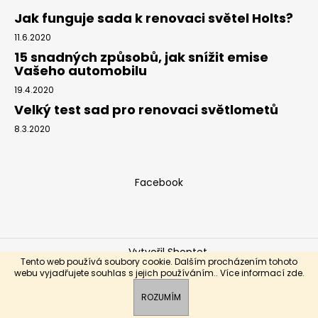
v
Jak funguje sada k renovaci světel Holts?
k
y
11.6.2020
v
15 snadných způsobů, jak snížit emise
ý
Vašeho automobilu
p
19.4.2020
i
Velký test sad pro renovaci světlometů
s
u
8.3.2020
Facebook
Vytvořil Shoptet
Tento web používá soubory cookie. Dalším procházením tohoto
Copyright 2026
Bestforcars.cz
. Všechna práva
webu vyjadřujete souhlas s jejich používáním.. Více informací
zde
.
vyhrazena.
ROZUMÍM