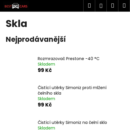
K
Přejít
Hledat
Náku
M
Přihlášen
na
o
obsah
Zpět
Zpět
košík
š
Skla
í
C
k
Nejprodávanější
o
p
o
Rozmrazovač Prestone -40 °C
t
Skladem
ř
99 Kč
e
b
Čistící utěrky Simoniz proti mlžení
u
čelního skla
j
Skladem
99 Kč
e
t
e
Čistící utěrky Simoniz na čelní sklo
n
Skladem