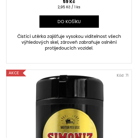
59 Kč
Měrná
2,95 Kč / 1 ks
cena:
DO KOŠÍKU
Čistící utěrka zajišťuje vysokou viditelnost všech
výhledových skel, zároveň zabraňuje oslnění
protijedoucích vozidel.
AKCE
Kód:
71