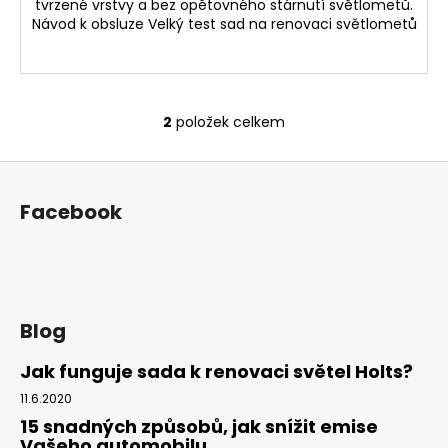
tvrzené vrstvy a bez opětovného stárnutí světlometů.
Návod k obsluze Velký test sad na renovaci světlometů
2
položek celkem
O
v
Z
l
á
á
Facebook
d
p
a
a
c
t
í
í
p
r
Blog
v
Jak funguje sada k renovaci světel Holts?
k
y
11.6.2020
v
15 snadných způsobů, jak snížit emise
ý
Vašeho automobilu