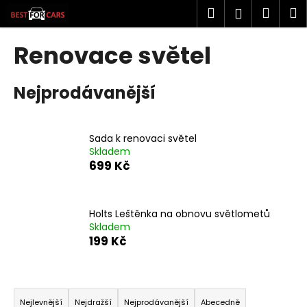
K
Přejít
Hledat
Náku
M
Přihlášen
na
o
obsah
Zpět
Zpět
košík
š
Renovace světel
í
C
k
Nejprodávanější
o
p
o
Sada k renovaci světel
t
Skladem
ř
699 Kč
e
b
u
Holts Leštěnka na obnovu světlometů
Skladem
j
199 Kč
e
t
Ř
e
a
n
Nejlevnější
Nejdražší
Nejprodávanější
Abecedně