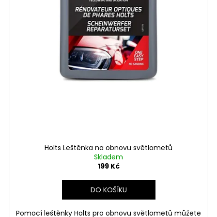
č
u
j
e
m
e
UNIVERZÁLNÍ
ČISTIČ
INTERIÉRU
SIMONIZ
99
Kč
Holts Leštěnka na obnovu světlometů
Skladem
199 Kč
DO KOŠÍKU
Pomocí leštěnky Holts pro obnovu světlometů můžete