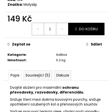
Značka:
Molyslip
149 Kč
Měrná
DO KOŠÍKU
cena:
Zeptat se
Sdílet
Kategorie
:
Aditiva
Hmotnost
:
0.2 kg
Popis
Související (5)
Diskuze
Dvojité složení pro maximální
ochranu
převodovky, rozvodovky, diferenciálu.
Snižuje tření mezi dvěma kovovými povrchy, s
nižuje
opotřebení ozubených kol a přenosových soustav
Snižuje pracovní teplota oleje, c
hrání proti výpadku