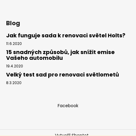
t
í
Blog
Jak funguje sada k renovaci světel Holts?
11.6.2020
15 snadných způsobů, jak snížit emise
Vašeho automobilu
19.4.2020
Velký test sad pro renovaci světlometů
8.3.2020
Facebook
Vytvořil Shoptet