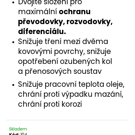
Dvojité složení pro
č
u
maximální
ochranu
j
převodovky, rozvodovky,
e
m
diferenciálu.
e
Snižuje tření mezi dvěma
kovovými povrchy, snižuje
UBROUSKY
NA
opotřebení ozubených kol
KŮŽI
SIMONIZ
a přenosových soustav
80
Kč
Snižuje pracovní teplota oleje,
chrání proti výpadku mazání,
chrání proti korozi
Skladem
Kód:
104