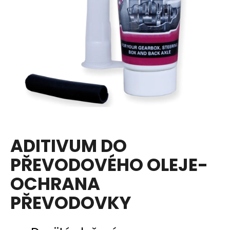
a
j
í
t
?
HLEDAT
ADITIVUM DO
PŘEVODOVÉHO OLEJE-
D
o
OCHRANA
p
PŘEVODOVKY
o
r
u