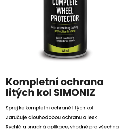
a
j
í
t
?
HLEDAT
Kompletní ochrana
litých kol SIMONIZ
D
o
p
Sprej ke kompletní ochraně litých kol
o
r
Zaručuje dlouhodobou ochranu a lesk
u
Rychlá a snadná aplikace, vhodné pro všechna