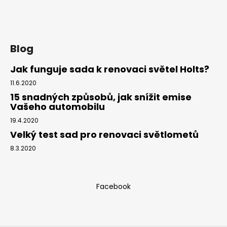
a
t
í
Blog
Jak funguje sada k renovaci světel Holts?
11.6.2020
15 snadných způsobů, jak snížit emise
Vašeho automobilu
19.4.2020
Velký test sad pro renovaci světlometů
8.3.2020
Facebook