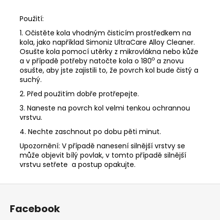
Použití:
1. Očistěte kola vhodným čisticím prostředkem na
kola, jako například Simoniz UltraCare Alloy Cleaner.
Osušte kola pomocí utěrky z mikrovlákna nebo kůže
o
a v případě potřeby natočte kola o 180
a znovu
osušte, aby jste zajistili to, že povrch kol bude čistý a
suchý.
2. Před použitím dobře protřepejte.
3. Naneste na povrch kol velmi tenkou ochrannou
vrstvu.
4. Nechte zaschnout po dobu pěti minut.
Upozornění: V případě nanesení silnější vrstvy se
může objevit bílý povlak, v tomto případě silnější
vrstvu setřete a postup opakujte.
Z
á
Facebook
p