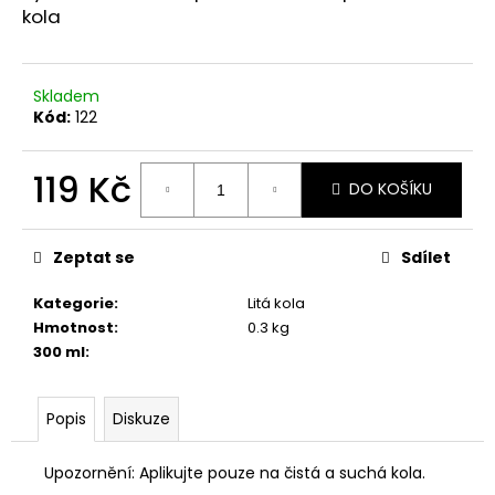
č
kola
u
j
e
Skladem
m
Kód:
122
e
119 Kč
ROZMRAZOVAČ
DO KOŠÍKU
PRESTONE
Měrná
-40
cena:
°C
Zeptat se
Sdílet
99
Kč
Kategorie
:
Litá kola
Hmotnost
:
0.3 kg
300 ml
:
Popis
Diskuze
Upozornění: Aplikujte pouze na čistá a suchá kola.