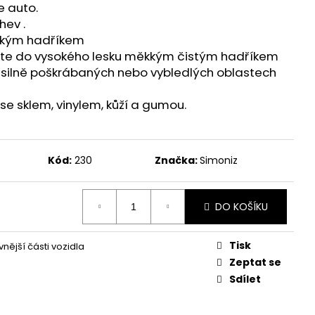
A NA OBNOVU
e auto.
hev .
kkým hadříkem
ěte do vysokého lesku měkkým čistým hadříkem
a silně poškrábaných nebo vybledlých oblastech
se sklem, vinylem, kůží a gumou.
Kód:
230
Značka:
Simoniz
DO KOŠÍKU
Tisk
nější části vozidla
Zeptat se
Sdílet