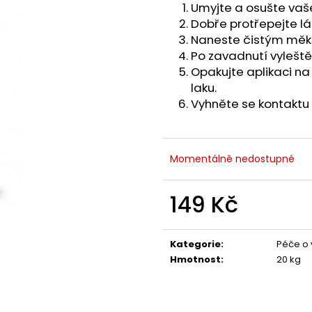
UBROUSKY NA KŮŽI SIMONIZ
HOLTS LEŠTĚNK
Umyjte a osušte vaš
SVĚTLOMETŮ
80 Kč
Dobře protřepejte lá
199 Kč
Naneste čistým mě
Po zavadnutí vylešt
Opakujte aplikaci n
laku.
Vyhněte se kontaktu 
Momentálně nedostupné
149 Kč
Měrná
cena:
Kategorie
:
Péče o v
Hmotnost
:
20 kg