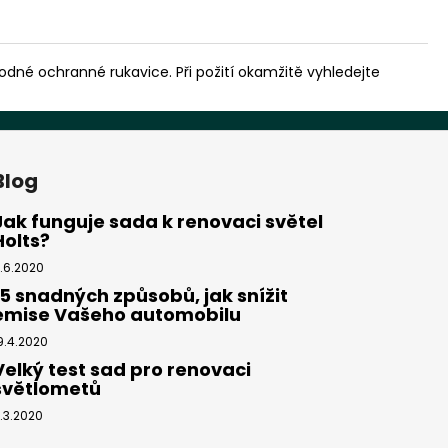
né ochranné rukavice. Při požití okamžitě vyhledejte
Blog
Jak funguje sada k renovaci světel
Holts?
1.6.2020
15 snadných způsobů, jak snížit
emise Vašeho automobilu
9.4.2020
Velký test sad pro renovaci
světlometů
.3.2020