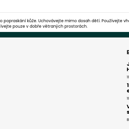
 popraskání kůže. Uchovávejte mimo dosah dětí. Používejte vhod
ívejte pouze v dobře větraných prostorách.
1
1
8