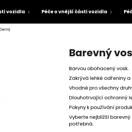
sti vozidla
Péče o vnější části vozidla
Péč
 černý
Co potřebujete najít?
Barevný vos
HLEDAT
Barvou obohacený vosk.
Zakrývá lehké odřeniny a 
Doporučujeme
Vhodné pro všechny druhy
Dlouhotrvající ochranný le
Pokyny k používání produk
Vyberte nejbližší barevný
potřebná.