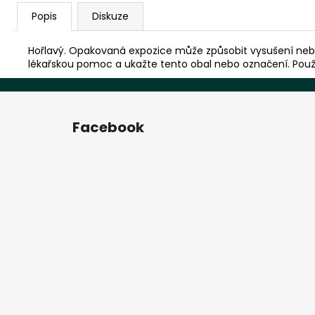
Popis
Diskuze
Hořlavý. Opakovaná expozice může způsobit vysušení nebo
lékařskou pomoc a ukažte tento obal nebo označení. Použ
Z
á
Facebook
p
a
t
í