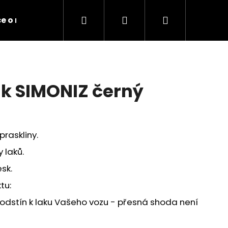
Hledat
Přihlášení
Nákupní
e o motor
Obchodní podmínky
Kontakty
košík
k SIMONIZ černý
praskliny.
 laků.
sk.
tu:
Následující
 odstín k laku Vašeho vozu - přesná shoda není