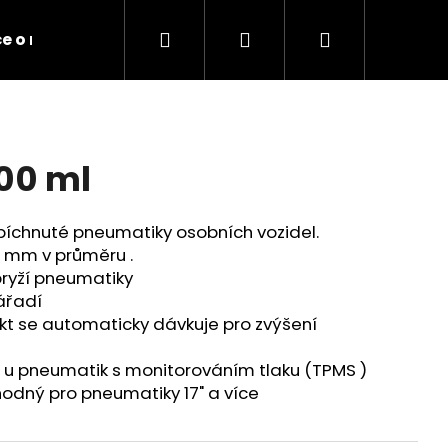
Hledat
Přihlášení
Nákupní
e o motor
Obchodní podmínky
Kontakty
košík
00 ml
píchnuté pneumatiky osobních vozidel.
5 mm v průměru .
pryží pneumatiky
ářadí
dukt se automaticky dávkuje pro zvýšení
 u pneumatik s ​​monitorováním tlaku (TPMS )
Následující
odný pro pneumatiky 17" a více