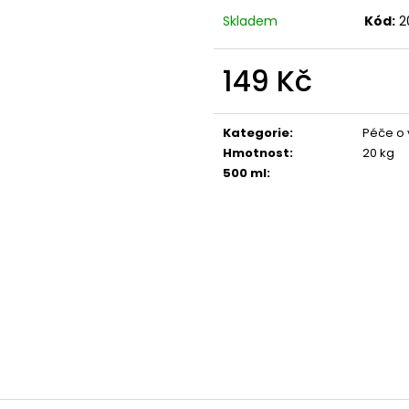
UNIVERZÁLNÍ ČISTIČ INTERIÉRU SIMONIZ
UBROUSKY NA KŮ
Skladem
Kód:
2
99 Kč
80 Kč
149 Kč
Měrná
cena:
Kategorie
:
Péče o v
Hmotnost
:
20 kg
500 ml
: