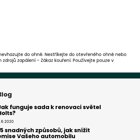
nevhazujte do ohně. Nestříkejte do otevřeného ohně nebo
rojů zapálení - Zákaz kouření. Používejte pouze v
Blog
Jak funguje sada k renovaci světel
Holts?
1.6.2020
15 snadných způsobů, jak snížit
emise Vašeho automobilu