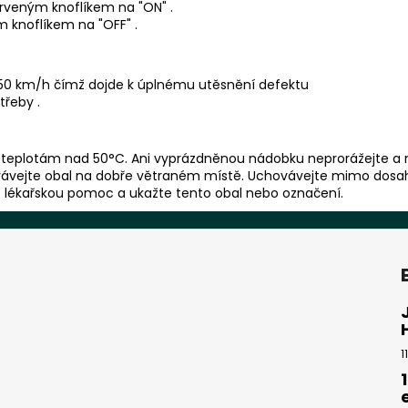
rveným knoflíkem na "ON" .
 knoflíkem na "OFF" .
i 50 km/h čímž dojde k úplnému utěsnění defektu
třeby .
 teplotám nad 50°C. Ani vyprázdněnou nádobku neprorážejte a 
vejte obal na dobře větraném místě. Uchovávejte mimo dosah zd
te lékařskou pomoc a ukažte tento obal nebo označení.
1