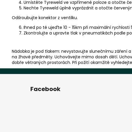
Umístěte Tyreweld ve vzpřímené poloze a otočte če
Nechte Tyreweld úplně vyprázdnit a otočte červeným
Odšroubujte konektor z ventilku.
Ihned po té ujeďte 10 - 15km při maximální rychlost
Zkontrolujte a upravte tlak v pneumatikách podle po
Nádobka je pod tlakem: nevystavujte slunečnímu záření a
na žhavé předměty. Uchovávejte mimo dosah dětí. Uchová
dobře větraných prostorách. Při požití okamžitě vyhledej
Z
á
Facebook
p
a
t
í