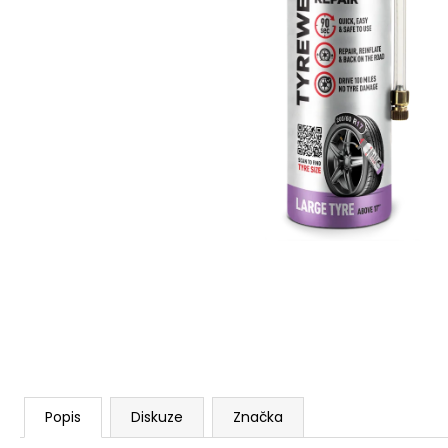
SADA K RENOVACI SVĚTEL
699 Kč
Popis
Diskuze
Značka