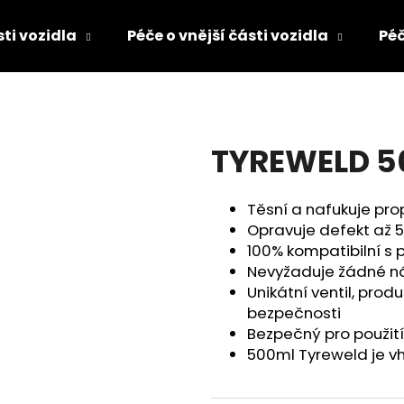
sti vozidla
Péče o vnější části vozidla
Péč
Co potřebujete najít?
TYREWELD 5
HLEDAT
Těsní a nafukuje pro
Opravuje defekt až 
Doporučujeme
100% kompatibilní s 
Nevyžaduje žádné n
Unikátní ventil, pro
bezpečnosti
Bezpečný pro použití
500ml Tyreweld je vh