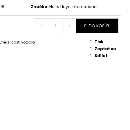
ŽI SIMONIZ
06
Značka:
Holts Lloyd International
DO KOŠÍKU
Tisk
nější části vozidla
Zeptat se
Sdílet