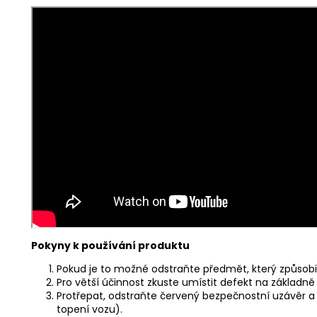
Pokyny k používání produktu
Pokud je to možné odstraňte předmět, který způsobil
Pro větší účinnost zkuste umístit defekt na základně
Protřepat, odstraňte červený bezpečnostní uzávěr a
topení vozu).