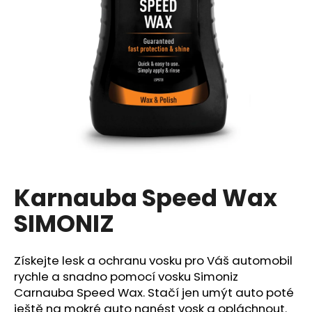
a
j
í
t
?
HLEDAT
Karnauba Speed Wax
SIMONIZ
D
o
p
Získejte lesk a ochranu vosku pro Váš automobil
o
rychle a snadno pomocí vosku Simoniz
r
Carnauba Speed Wax.
Stačí jen umýt auto
poté
u
ještě
na mokré auto nanést vosk a opláchnout.