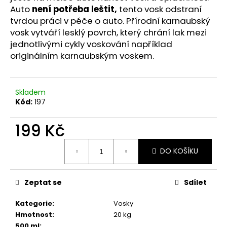
č
Auto
n
ení potřeba leštit,
tento vosk odstraní
u
tvrdou práci v péče o auto.
Přírodní karnaubský
j
vosk vytváří lesklý povrch, který chrání lak mezi
e
jednotlivými cykly voskování například
m
originálním karnaubským voskem.
e
ADITIVUM
Skladem
DO
Kód:
197
NAFTY
REDEX
199 Kč
109
Kč
Měrná
DO KOŠÍKU
cena:
Zeptat se
Sdílet
Kategorie
:
Vosky
Hmotnost
:
20 kg
500 ml
: