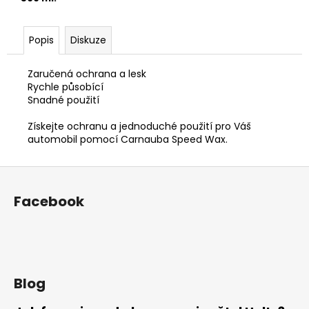
Popis
Diskuze
Zaručená ochrana a lesk
Rychle působící
Snadné použití
Získejte ochranu a jednoduché použití pro Váš
automobil pomocí Carnauba Speed Wax.
Z
á
Facebook
p
a
t
í
Blog